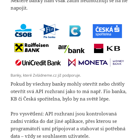
Některé banky nám však zatím neumožňují se na ně
napojit.
Banky, které Zvládneme.cz již podporuje.
Pokud by všechny banky mohly otevřít nebo chtěly
otevřít svá API rozhraní jako to má např. Fio banka,
KB či Česká spořitelna, bylo by na světě lépe.
Pro vysvětlení: API rozhraní jsou kontrolovaná
zadní vrátka do dat jiné aplikace, přes kterou se
programátoři umí připojovat a stahovat si potřebná
data – vždy se souhlasem uživatele.