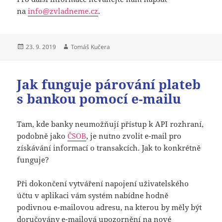
na
info@zvladneme.cz
.
Publikováno:
Autor:
23. 9. 2019
Tomáš Kučera
Jak funguje párování plateb
s bankou pomocí e-mailu
Tam, kde banky neumožňují přístup k API rozhraní,
podobně jako
ČSOB
, je nutno zvolit e-mail pro
získávání informací o transakcích. Jak to konkrétně
funguje?
Při dokončení vytváření napojení uživatelského
účtu v aplikaci vám systém nabídne hodně
podivnou e-mailovou adresu, na kterou by měly být
doručovány e-mailová upozornění na nové