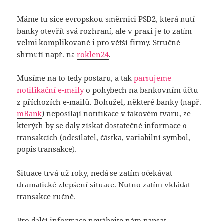
Máme tu sice evropskou směrnici PSD2, která nutí
banky otevřít svá rozhraní, ale v praxi je to zatím
velmi komplikované i pro větší firmy. Stručné
shrnutí např. na
roklen24
.
Musíme na to tedy postaru, a tak
parsujeme
notifikační e-maily
o pohybech na bankovním účtu
z příchozích e-mailů. Bohužel, některé banky (např.
mBank
) neposílají notifikace v takovém tvaru, ze
kterých by se daly získat dostatečné informace o
transakcích (odesílatel, částka, variabilní symbol,
popis transakce).
Situace trvá už roky, nedá se zatím očekávat
dramatické zlepšení situace. Nutno zatím vkládat
transakce ručně.
Pro další informace neváhejte nám napsat