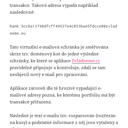
transakce. Taková adresa vypadá například
následovně:
bank.5cc6a13798dfcff49527e4c853bae5fdcce8@zvlad
neme.eu
Tato virtuální e-mailová schránka je směřována
skrze tzv. doménový koš do jedné výsledné
schránky, ke které se aplikace
Zvládneme.cz
pravidelně připojuje a kontroluje, zdali se tam
neobjevil nový e-mail pro zpracování.
Aplikace zároveň dle té hrozivě vypadající e-
mailové adresy pozná, ke kterému portfoliu má být
transakce přiřazena.
Následně je text e-mailu tzv. rozparsován (rozřezán
na kusy) a podstatné informace z něj jsou vytaženy a