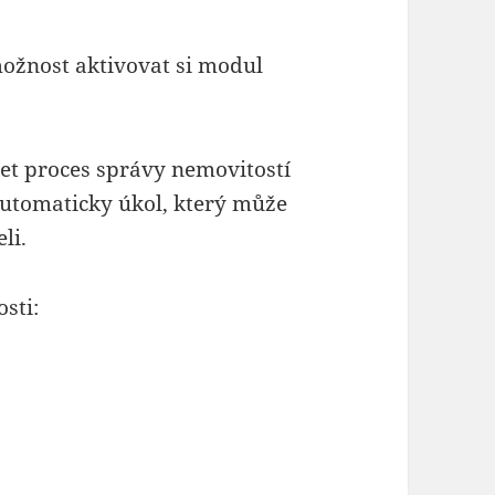
ožnost aktivovat si modul
t proces správy nemovitostí
 automaticky úkol, který může
li.
sti: