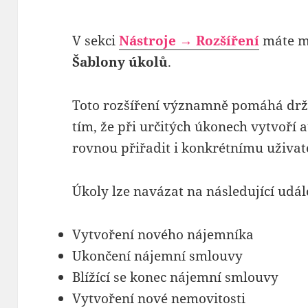
V sekci
Nástroje → Rozšíření
máte m
Šablony úkolů
.
Toto rozšíření významně pomáhá drže
tím, že při určitých úkonech vytvoří
rovnou přiřadit i konkrétnímu uživate
Úkoly lze navázat na následující událo
Vytvoření nového nájemníka
Ukončení nájemní smlouvy
Blížící se konec nájemní smlouvy
Vytvoření nové nemovitosti