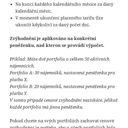
Na konci každého kalendářního měsíce za daný
kalendářní měsíc.
V momentě ukončení placeného tarifu (lze
ukončit kdykoliv) za daný počet dní.
Zvýhodnění je aplikováno na konkrétní
peněženku, nad kterou se provádí výpočet.
Příklad: Máte dvě portfolia o celkem 50 aktivních
nájemnících.
Portfolio A: 30 nájemníků, nastavená peněženka pro
platbu X.
Portfolio B: 20
nájemníků
, nastavená peněženka pro
platbu Y.
V tomto případě cenové zvýhodnění nezískáte, jelikož
každé portfolio má jinou peněženku.
¨Pokud chcete na svých portfoliích zachovat cenové
zvýhodnění je potřeba, aby u všech portfoliích byla