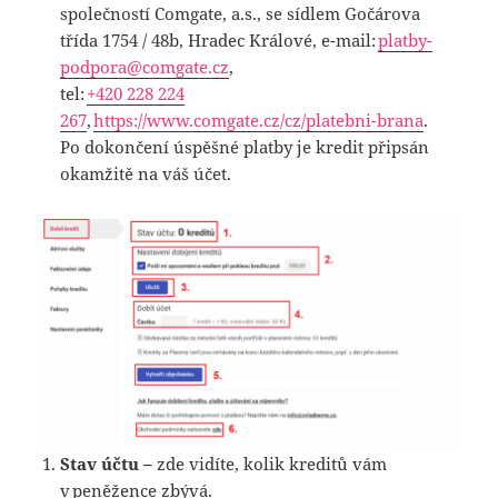
společností Comgate, a.s., se sídlem Gočárova
třída 1754 / 48b, Hradec Králové, e-mail:
platby-
podpora@comgate.cz
,
tel:
+420 228 224
267
,
https://www.comgate.cz/cz/platebni-brana
.
Po dokončení úspěšné platby je kredit připsán
okamžitě na váš účet.
Stav účtu –
zde vidíte, kolik kreditů vám
v peněžence zbývá.