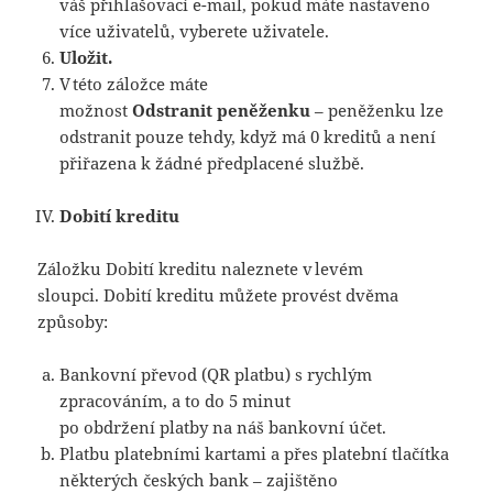
váš přihlašovací e-mail, pokud máte nastaveno
více uživatelů, vyberete uživatele.
Uložit.
V této záložce máte
možnost
Odstranit peněženku
– peněženku lze
odstranit pouze tehdy, když má 0 kreditů a není
přiřazena k žádné předplacené službě.
Dobití kreditu
Záložku Dobití kreditu naleznete v levém
sloupci. Dobití kreditu můžete provést dvěma
způsoby:
Bankovní převod (QR platbu) s rychlým
zpracováním, a to do 5 minut
po obdržení platby na náš bankovní účet.
Platbu platebními kartami a přes platební tlačítka
některých českých bank – zajištěno