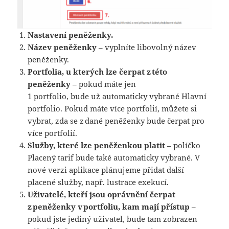
Nastavení peněženky.
Název peněženky
– vyplníte libovolný název
peněženky.
Portfolia, u kterých lze čerpat z této
peněženky
– pokud máte jen
1 portfolio, bude už automaticky vybrané Hlavní
portfolio. Pokud máte více portfolií, můžete si
vybrat, zda se z dané peněženky bude čerpat pro
více portfolií.
Služby, které lze peněženkou platit
– políčko
Placený tarif bude také automaticky vybrané. V
nové verzi aplikace plánujeme přidat další
placené služby, např. lustrace exekucí.
Uživatelé, kteří jsou oprávnění čerpat
z peněženky v portfoliu, kam mají přístup
–
pokud jste jediný uživatel, bude tam zobrazen