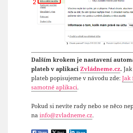
Dalším krokem je nastavení autom
plateb
v aplikaci
Zvládneme.cz
.
Jak
plateb popisujeme v návodu zde:
Jak
samotné aplikaci
.
Pokud si nevíte rady nebo se něco n
na
info@zvladneme.cz
.
Post
Share
Share