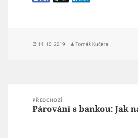
Publikováno:
Autor:
14. 10. 2019
Tomáš Kučera
Navigace
pro
PŘEDCHOZÍ
Párování s bankou: Jak n
příspěvek
Předchozí
příspěvek: