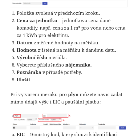
Položka zvolená v předchozím kroku.
Cena za jednotku
– jednotková cena dané
komodity, např. cena za 1 m³ pro vodu nebo cena
za 1 kWh pro elektřinu.
Datum
změřené hodnoty na měřáku.
Hodnota
zjištěná na měřáku k danému datu.
Výrobní číslo
měřidla.
Vyberete příslušného
nájemníka
.
Poznámka
v případě potřeby.
Uložit
.
Při vytváření měřáku pro
plyn
můžete navíc zadat
mimo údajů výše i EIC a paušální platbu:
EIC
– 16místný kód, který slouží k identifikaci