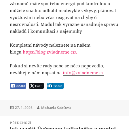
záznamů máte spotřebu energií pod kontrolou a
můžete snadno odhalit neobvyklé výkyvy, plánovat
vyúčtování nebo včas reagovat na chyby či
nesrovnalosti. Modul tak výrazně usnadňuje správu
nákladů i komunikaci s nájemníky.
Kompletní návody naleznete na našem
blogu
https://blog.zvladneme.cz/.
Pokud si nevíte rady nebo se něco nepovedlo,
neváhejte nám napsat na
info@zvladneme.cz
.
Post
Share
Share
Publikováno:
Autor:
27. 1. 2026
Michaela Kotrčová
Navigace
PŘEDCHOZÍ
pro
Jak využít Úvěrovou kalkulačku a modul
Předchozí