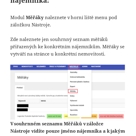
nájemníka:
Modul
Měřáky
naleznete v horní liště menu pod
záložkou Nástroje.
Zde naleznete jen souhrnný seznam měřáků
přiřazených ke konkrétním nájemníkům. Měřáky se
vytváří na stránce u konkrétní nemovitosti.
V souhrnném seznamu Měřáků v záložce
Nástroje vidíte pouze jméno nájemníka a k jakým