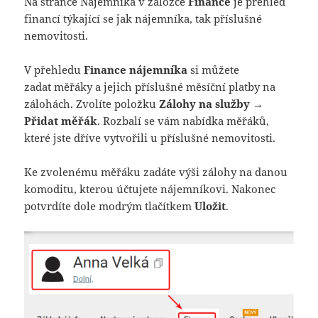
Na stránce Nájemníka v záložce
Finance
je přehled
financí týkající se jak nájemníka, tak příslušné
nemovitosti.
V přehledu
Finance nájemníka
si můžete
zadat měřáky a jejich příslušné měsíční platby na
zálohách. Zvolíte položku
Zálohy na služby →
Přidat měřák
. Rozbalí se vám nabídka měřáků,
které jste dříve vytvořili u příslušné nemovitosti.
Ke zvolenému měřáku zadáte výši zálohy na danou
komoditu, kterou účtujete nájemníkovi. Nakonec
potvrdíte dole modrým tlačítkem
Uložit
.