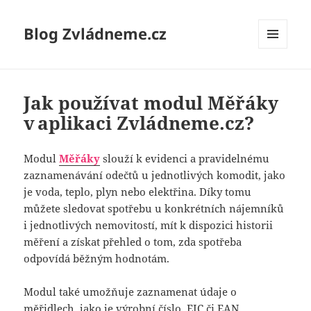
Blog Zvládneme.cz
MENU
A
WIDGETY
Jak používat modul Měřáky
v aplikaci Zvládneme.cz?
Modul
Měřáky
slouží k evidenci a pravidelnému
zaznamenávání odečtů u jednotlivých komodit, jako
je voda, teplo, plyn nebo elektřina. Díky tomu
můžete sledovat spotřebu u konkrétních nájemníků
i jednotlivých nemovitostí, mít k dispozici historii
měření a získat přehled o tom, zda spotřeba
odpovídá běžným hodnotám.
Modul také umožňuje zaznamenat údaje o
měřidlech, jako je výrobní číslo, EIC či EAN,