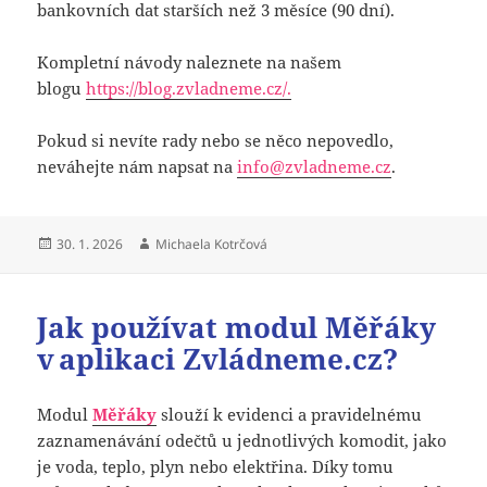
bankovních dat starších než 3 měsíce (90 dní).
Kompletní návody naleznete na našem
blogu
https://blog.zvladneme.cz/.
Pokud si nevíte rady nebo se něco nepovedlo,
neváhejte nám napsat na
info@zvladneme.cz
.
Publikováno:
Autor:
30. 1. 2026
Michaela Kotrčová
Jak používat modul Měřáky
v aplikaci Zvládneme.cz?
Modul
Měřáky
slouží k evidenci a pravidelnému
zaznamenávání odečtů u jednotlivých komodit, jako
je voda, teplo, plyn nebo elektřina. Díky tomu