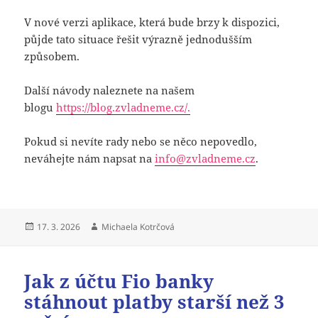
V nové verzi aplikace, která bude brzy k dispozici,
půjde tato situace řešit výrazně jednodušším
způsobem.
Další návody naleznete na našem
blogu
https://blog.zvladneme.cz/.
Pokud si nevíte rady nebo se něco nepovedlo,
neváhejte nám napsat na
info@zvladneme.cz
.
Publikováno:
Autor:
17. 3. 2026
Michaela Kotrčová
Jak z účtu Fio banky
stáhnout platby starší než 3