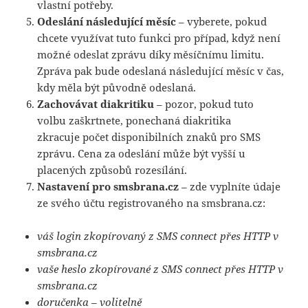
vlastní potřeby.
Odeslání následující měsíc
– vyberete, pokud
chcete využívat tuto funkci pro případ, když není
možné odeslat zprávu díky měsíčnímu limitu.
Zpráva pak bude odeslaná následující měsíc v čas,
kdy měla být původně odeslaná.
Zachovávat diakritiku
– pozor, pokud tuto
volbu zaškrtnete, ponechaná diakritika
zkracuje počet disponibilních znaků pro SMS
zprávu. Cena za odeslání může být vyšší u
placených způsobů rozesílání.
Nastavení pro smsbrana.cz
– zde vyplníte údaje
ze svého účtu registrovaného na smsbrana.cz:
váš login zkopírovaný z SMS connect přes HTTP v
smsbrana.cz
vaše heslo zkopírované z SMS connect přes HTTP v
smsbrana.cz
doručenka – volitelně