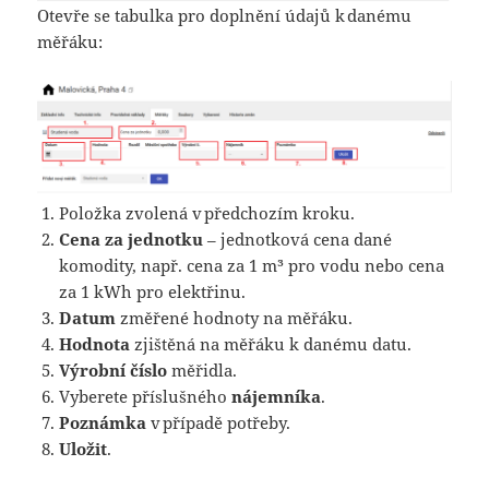
Otevře se tabulka pro doplnění údajů k danému
měřáku:
Položka zvolená v předchozím kroku.
Cena za jednotku
– jednotková cena dané
komodity, např. cena za 1 m³ pro vodu nebo cena
za 1 kWh pro elektřinu.
Datum
změřené hodnoty na měřáku.
Hodnota
zjištěná na měřáku k danému datu.
Výrobní číslo
měřidla.
Vyberete příslušného
nájemníka
.
Poznámka
v případě potřeby.
Uložit
.