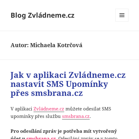
Blog Zvládneme.cz
MENU
A
WIDGETY
Autor:
Michaela Kotrčová
Jak v aplikaci Zvládneme.cz
nastavit SMS Upomínky
přes smsbrana.cz
V aplikaci
Zvládneme.cz
můžete odesílat SMS
upomínky přes službu
smsbrana.cz
.
Pro odesílání zpráv je potřeba mít vytvořený
účet u
smsbrana.cz
.
Odesílání zpráv se v tomto