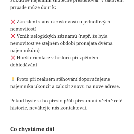
Pokud se nájemník skutečně přestěhoval. V takovém
případě může dojít k:
Zkreslení statistik ziskovosti u jednotlivých
nemovitostí
Vznik nelogických záznamů (např. že byla
nemovitost ve stejném období pronajatá dvěma
nájemníkům)
Horší orientace v historii při zpětném
dohledávání
Proto při reálném stěhování doporučujeme
nájemníka ukončit a založit znovu na nové adrese.
Pokud byste si ho přesto přáli přesunout včetně celé
historie, neváhejte nás kontaktovat.
Co chystáme dál