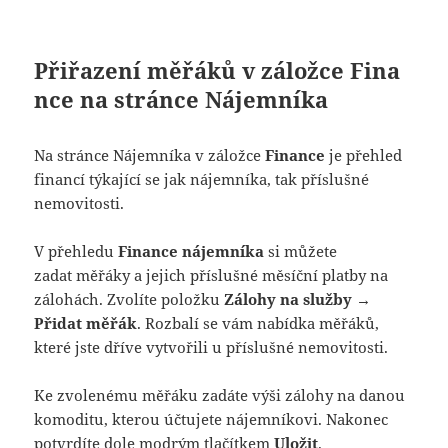
Přiřazení měřáků v záložce Fina
nce na stránce Nájemníka
Na stránce Nájemníka v záložce
Finance
je přehled
financí týkající se jak nájemníka, tak příslušné
nemovitosti.
V přehledu
Finance nájemníka
si můžete
zadat měřáky a jejich příslušné měsíční platby na
zálohách. Zvolíte položku
Zálohy na služby →
Přidat měřák
. Rozbalí se vám nabídka měřáků,
které jste dříve vytvořili u příslušné nemovitosti.
Ke zvolenému měřáku zadáte výši zálohy na danou
komoditu, kterou účtujete nájemníkovi. Nakonec
potvrdíte dole modrým tlačítkem
Uložit
.