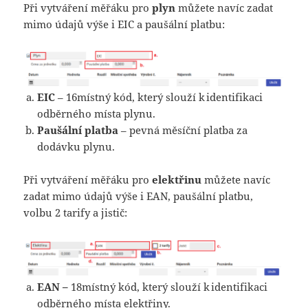
Při vytváření měřáku pro
plyn
můžete navíc zadat
mimo údajů výše i EIC a paušální platbu:
EIC
– 16místný kód, který slouží k identifikaci
odběrného místa plynu.
Paušální platba
– pevná měsíční platba za
dodávku plynu.
Při vytváření měřáku pro
elektřinu
můžete navíc
zadat mimo údajů výše i EAN, paušální platbu,
volbu 2 tarify a jistič:
EAN –
18místný kód, který slouží k identifikaci
odběrného místa elektřiny.