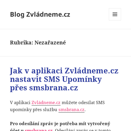
Blog Zvládneme.cz
MENU
A
WIDGETY
Rubrika:
Nezařazené
Jak v aplikaci Zvládneme.cz
nastavit SMS Upomínky
přes smsbrana.cz
V aplikaci
Zvládneme.cz
můžete odesílat SMS
upomínky přes službu
smsbrana.cz
.
Pro odesílání zpráv je potřeba mít vytvořený
účet u
smsbrana.cz
.
Odesílání zpráv se v tomto