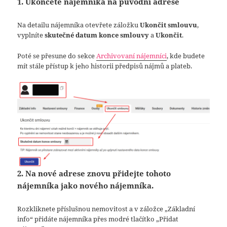
1.
Ukončete nájemníka na původní adrese
Na detailu nájemníka otevřete záložku
Ukončit smlouvu
,
vyplníte
skutečné datum konce smlouvy
a
Ukončit
.
Poté se přesune do sekce
Archivovaní nájemníci
, kde budete
mít stále přístup k jeho historii předpisů nájmů a plateb.
2. Na nové adrese znovu přidejte tohoto
nájemníka jako nového nájemníka.
Rozkliknete příslušnou nemovitost a v záložce „Základní
info“ přidáte nájemníka přes modré tlačítko „Přidat