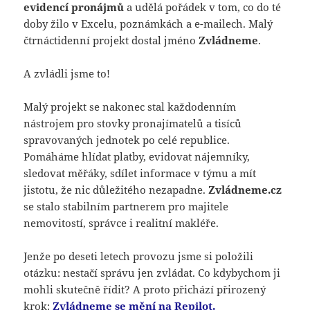
evidencí pronájmů
a udělá pořádek v tom, co do té
doby žilo v Excelu, poznámkách a e-mailech. Malý
čtrnáctidenní projekt dostal jméno
Zvládneme
.
A zvládli jsme to!
Malý projekt se nakonec stal každodenním
nástrojem pro stovky pronajímatelů a tisíců
spravovaných jednotek po celé republice.
Pomáháme hlídat platby, evidovat nájemníky,
sledovat měřáky, sdílet informace v týmu a mít
jistotu, že nic důležitého nezapadne.
Zvládneme.cz
se stalo stabilním partnerem pro majitele
nemovitostí, správce i realitní makléře.
Jenže po deseti letech provozu jsme si položili
otázku: nestačí správu jen zvládat. Co kdybychom ji
mohli skutečně řídit? A proto přichází přirozený
krok:
Zvládneme se mění na Repilot.