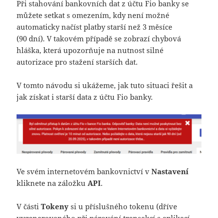
Při stahování bankovních dat z účtu Fio banky se
můžete setkat s omezením, kdy není možné
automaticky načíst platby starší než 3 měsíce
(90 dní). V takovém případě se zobrazí chybová
hláška, která upozorňuje na nutnost silné
autorizace pro stažení starších dat.
V tomto návodu si ukážeme, jak tuto situaci řešit a
jak získat i starší data z účtu Fio banky.
Ve svém internetovém bankovnictví v
Nastavení
kliknete na záložku
API
.
V části
Tokeny
si u příslušného tokenu (dříve
vygenerovaného při párování transakcí s aplikací