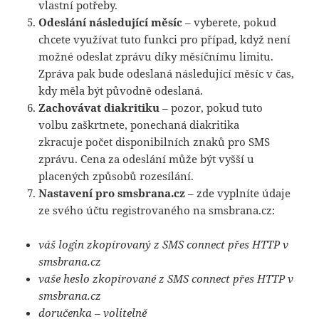
vlastní potřeby.
Odeslání následující měsíc
– vyberete, pokud
chcete využívat tuto funkci pro případ, když není
možné odeslat zprávu díky měsíčnímu limitu.
Zpráva pak bude odeslaná následující měsíc v čas,
kdy měla být původně odeslaná.
Zachovávat diakritiku
– pozor, pokud tuto
volbu zaškrtnete, ponechaná diakritika
zkracuje počet disponibilních znaků pro SMS
zprávu. Cena za odeslání může být vyšší u
placených způsobů rozesílání.
Nastavení pro smsbrana.cz
– zde vyplníte údaje
ze svého účtu registrovaného na smsbrana.cz:
váš login zkopírovaný z SMS connect přes HTTP v
smsbrana.cz
vaše heslo zkopírované z SMS connect přes HTTP v
smsbrana.cz
doručenka – volitelně